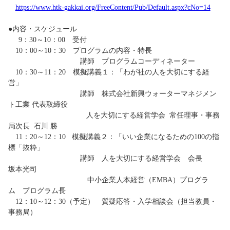
https://www.htk-gakkai.org/FreeContent/Pub/Default.aspx?cNo=14
●内容・スケジュール
9：30～10：00 受付
10：00～
10：30
プログラムの内容・特長
講師 プログラムコーディネーター
10：30
～11：20 模擬講義１：
「わが社の人を大切にする経
営」
講師 株式会社新興ウォーターマネジメン
ト工業 代表取締役
人を大切にする経営学会 常任理事・事務
局次長
石川 勝
11：20～12：10 模擬講義２：
「いい企業になるための
100
の指
標「抜粋」
講師
人を大切にする経営学会 会長
坂本光司
中小企業人本経営（EMBA）プログラ
ム プログラム長
12：10～12：30（予定） 質疑応答・入学相談会（担当教員・
事務局）