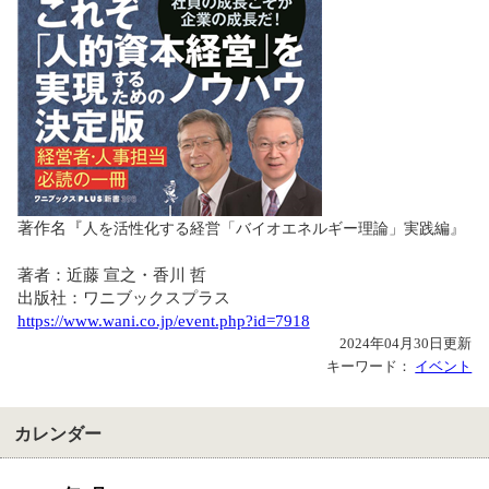
著作名『
人を活性化する経営「バイオエネルギー理論」実践編』
著者：近藤 宣之・香川 哲
出版社：ワニブックスプラス
https://www.wani.co.jp/event.php?id=7918
2024年04月30日更新
キーワード：
イベント
カレンダー