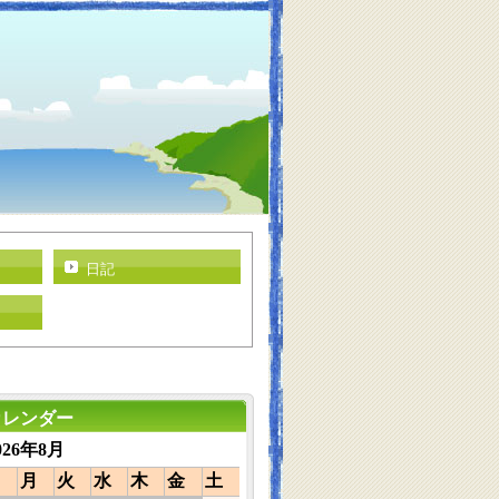
日記
カレンダー
026年8月
月
火
水
木
金
土