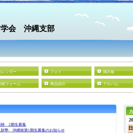
営学会 沖縄支部
カレンダー
フォト
掲示板
投稿フォーム
商品紹介
アルバム
2
校 2期生募集
日
財塾 沖縄校第1期生募集のお知らせ