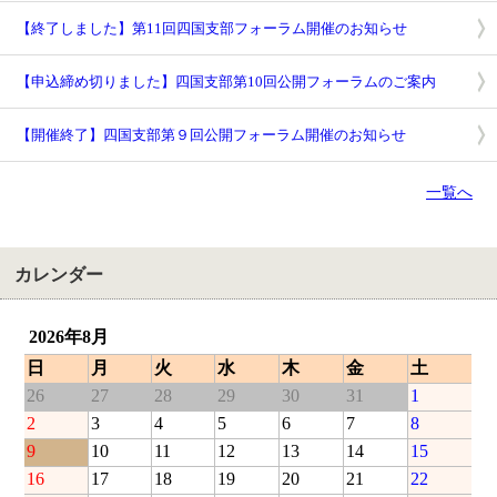
【終了しました】第11回四国支部フォーラム開催のお知らせ
【申込締め切りました】四国支部第10回公開フォーラムのご案内
【開催終了】四国支部第９回公開フォーラム開催のお知らせ
一覧へ
カレンダー
2026年8月
日
月
火
水
木
金
土
26
27
28
29
30
31
1
2
3
4
5
6
7
8
9
10
11
12
13
14
15
16
17
18
19
20
21
22