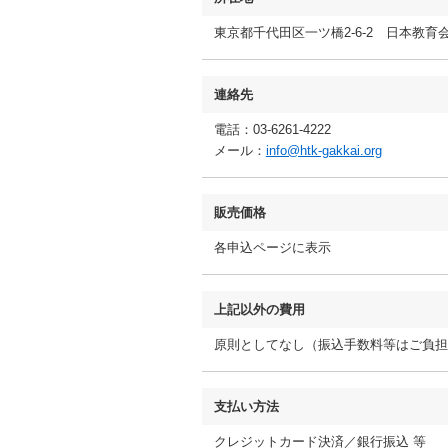
東京都千代田区一ツ橋2-6-2 日本教育
連絡先
電話：03-6261-4222
メール：
info@htk-gakkai.org
販売価格
各申込ページに表示
上記以外の費用
原則としてなし（振込手数料等はご負担
支払い方法
クレジットカード決済／銀行振込 等